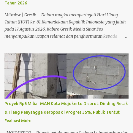
Tahun 2026
Mitraksr | Gresik --Dalam rangka memperingati Hari Ulang
Tahun (HUT) ke-81 Kemerdekaan Republik Indonesia yang jatuh
pada 17 Agustus 2026, Kabiro Gresik Media Sinar Pos
menyampaikan ucapan selamat dan penghormatan kepada
seluruh rakyat Indonesia. Momentum peringatan kemerdekaan
ini menjadi pengingat akan perjuangan para pahlawan bangsa
yang telah mengorbankan jiwa dan raga demi merebut
kemerdekaan. Semangat perjuangan tersebut diharapkan terus
hidup dan menjadi inspirasi bagi seluruh elemen masyarakat
dalam menjaga persatuan, memperkuat persaudaraan, serta
membangun Indonesia yang lebih maju. Kabiro Gresik Media
Sinar Pos (H. Hadi) mengajak masyarakat menjadikan peringatan
HUT RI ke-81 sebagai momentum memperkokoh rasa cinta tanah
Proyek Rp6 Miliar MAN Kota Mojokerto Disorot: Dinding Retak
air, meningkatkan kepedulian sosial, serta berpartisipasi aktif
& Tiang Penyangga Keropos di Progres 35%, Publik Tuntut
dalam pembangunan bangsa sesuai dengan bidang dan
Evaluasi Mutu
profesinya masing-masing. Pada peringatan HUT RI ke-81 tahun
2026, pemerintah mengusung tema "Indonesia Berdaulat, Adil,
MOJOKERTO – Proyek pembangunan Gedung Laboratorium dan