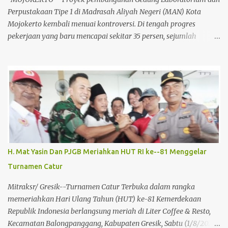
dan Makmur", y...
Perpustakaan Tipe 1 di Madrasah Aliyah Negeri (MAN) Kota
Mojokerto kembali menuai kontroversi. Di tengah progres
pekerjaan yang baru mencapai sekitar 35 persen, sejumlah
temuan fisik di lapangan memicu kekhawatiran serius terkait
mutu konstruksi dan keselamatan bangunan. Berdasarkan
pantauan langsung di lokasi proyek yang berlokasi di Jalan Cinde
Baru 8, Kelurahan Prajurit Kulon, terlihat jelas adanya keretakan
pada dinding bata. Yang lebih memprihatinkan, pada bagian kaki
beberapa tiang penyangga utama struktur bangunan tiga lantai
tersebut, terdapat indikasi keropos dan berongga. Kondisi ini
menjadi alarm bahaya mengingat tiang penyangga adalah
elemen vital yang menahan beban seluruh struktur gedung.
H. Mat Yasin Dan PJGB Meriahkan HUT RI ke--81 Menggelar
Proyek strategis ini dibiayai melalui Dana Surat Berharga Syariah
Turnamen Catur
Negara (SBSN) dengan nilai kontrak mencapai
Rp6.006.478.000,00. Dengan anggaran sebesar itu dan statusnya
Mitraksr/ Gresik--Turnamen Catur Terbuka dalam rangka
sebagai fasilitas pendidikan, standar kualitas seharusn...
memeriahkan Hari Ulang Tahun (HUT) ke-81 Kemerdekaan
Republik Indonesia berlangsung meriah di Liter Coffee & Resto,
Kecamatan Balongpanggang, Kabupaten Gresik, Sabtu (1/8/2026).