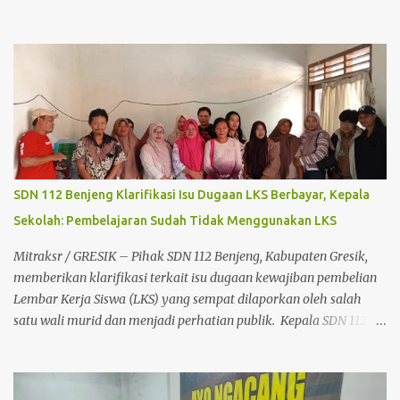
Kegiatan yang diprakarsai oleh Pengusaha Muda H. Mat Yasin
(Abah Yasin) bersama Persatuan Jurnalis Gresik Bersatu (PJGB)
dan mendapat dukungan dari Percasi ini mendapat antusiasme
tinggi dari para pecinta olahraga catur dari berbagai daerah.
Acara diawali dengan menyanyikan lagu kebangsaan Indonesia
Raya, dilanjutkan dengan doa bersama sebagai wujud rasa
syukur sekaligus harapan agar turnamen berjalan lancar, tertib,
dan menjunjung tinggi nilai sportivitas. Turut hadir dalam
pembukaan kegiatan tersebut Kapolsek Balongpanggang AKP
SDN 112 Benjeng Klarifikasi Isu Dugaan LKS Berbayar, Kepala
Wiwit, Danramil Balongpanggang, Sekretaris Kecamatan
Sekolah: Pembelajaran Sudah Tidak Menggunakan LKS ‎
(Sekcam) Balongpanggang yang mewakili Camat
Balongpanggang, Percasi serta Ketua Persatuan Jurnalis Gresik
Mitraksr / GRESIK – Pihak SDN 112 Benjeng, Kabupaten Gresik,
Bersatu (PJGB) yang juga Pimpinan Redaksi Media Mitraksr
memberikan klarifikasi terkait isu dugaan kewajiban pembelian
bapak Koeswa...
Lembar Kerja Siswa (LKS) yang sempat dilaporkan oleh salah
satu wali murid dan menjadi perhatian publik. ‎ Kepala SDN 112
Benjeng, Badriyah, S.Pd., M.M., menegaskan bahwa sekolah telah
menjalankan pembelajaran sesuai arahan Dinas Pendidikan dan
tidak lagi menggunakan LKS sebagai media pembelajaran di