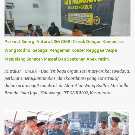
kelas. ‎ "Pembelajaran di kelas menggunakan LKPD yang disusun
guru sesuai karakteristik peserta didik. Sekolah kami memiliki
siswa dengan karakter yang beragam sehingga perangkat
pembelajaran disesuaikan dengan kebutuhan masing-masing,"
ujarnya. ‎ Ia menjelaskan, apabila ada wali murid yang ingin
menambah referensi belajar anak di rumah dengan membeli
Perkuat Sinergi Antara LSM GMBI Gresik Dengan Komunitas
buku atau bahan ajar tertentu, hal tersebut merupakan hak
Wong Bodho, Sebagai Pengaman Konser Regggae Vespa
pribadi orang tua dan bukan kebijakan sekolah. ‎ Menurut
Menjelang Sunatan Massal Dan Santunan Anak Yatim
Badriyah, informasi yang menyebut sekolah mewajibkan
pembelian LKS berasal dari laporan sepihak ...
Mitraksr | Gresik –Dua lembaga organisasi masyarakat swadaya,
perkuat sinergi,komunikasi,dan koordinasi yang konstruktif
dalam acara ngaji cangkruk di Alon-Alon Wong Bodho, Musholla
Brandal loka Jaya, Sidowungu, RT 08 RW 02, Kecamatan
Menganti, Kabupaten Gresik.04/08/2026. Kegiatan yang
berlangsung dalam agenda rutin "Ngaji Cangkruk" tersebut
dihadiri Ketua LSM GMBI Distrik Gresik Muhammad Hudin.S.Pd
bersama jajaran KSM LSM GMBI dan anggota yang di terima
langsung Oleh pendiri Wong Bodho H.Shukoiri. Pertemuan ini