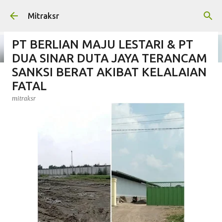
Langsung ke konten utama
Mitraksr
PT BERLIAN MAJU LESTARI & PT
DUA SINAR DUTA JAYA TERANCAM
SANKSI BERAT AKIBAT KELALAIAN
Kabiro Gresik Media Sinar Pos
FATAL
Mengucapkan HUT RI Ke-81
mitraksr
Tahun 2026
mitraksr