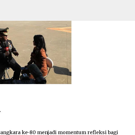
n Presisi dan Humanis
Langsung ke konten utama
ojokerto Disorot: Dinding Retak & Tian
 35%, Publik Tuntut Evaluasi Mutu
yangkara ke-80 menjadi momentum refleksi bagi