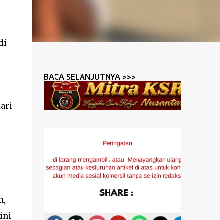
di
BACA SELANJUTNYA >>>
ari
n,
ini