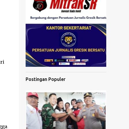
ri
Postingan Populer
ngga