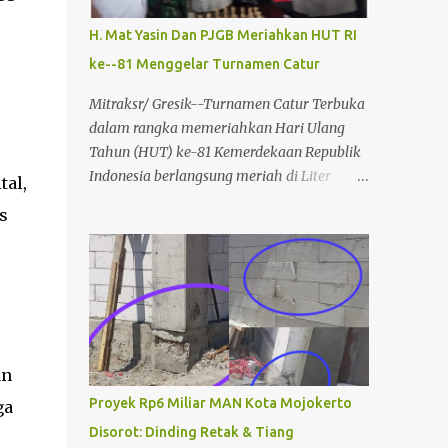
H. Mat Yasin Dan PJGB Meriahkan HUT RI
ke--81 Menggelar Turnamen Catur
Mitraksr/ Gresik--Turnamen Catur Terbuka
dalam rangka memeriahkan Hari Ulang
Tahun (HUT) ke-81 Kemerdekaan Republik
Indonesia berlangsung meriah di Liter
tal,
Coffee & Resto, Kecamatan
s
Balongpanggang, Kabupaten Gresik, Sabtu
(1/8/2026). Kegiatan yang diprakarsai oleh
Pengusaha Muda H. Mat Yasin (Abah Yasin)
bersama Persatuan Jurnalis Gresik Bersatu
(PJGB) dan mendapat dukungan dari Percasi
ini mendapat antusiasme tinggi dari para
pecinta olahraga catur dari berbagai
an
daerah. Acara diawali dengan menyanyikan
Proyek Rp6 Miliar MAN Kota Mojokerto
ga
lagu kebangsaan Indonesia Raya,
Disorot: Dinding Retak & Tiang
dilanjutkan dengan doa bersama sebagai