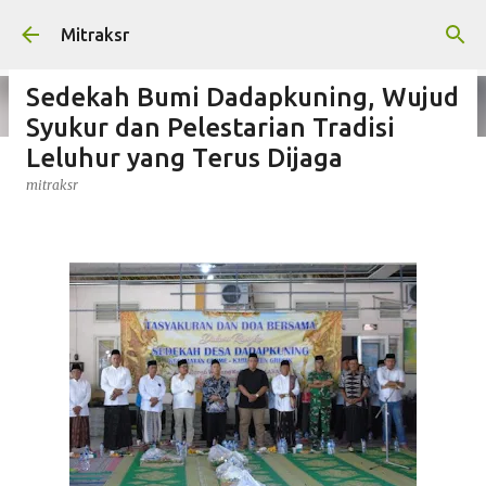
Langsung ke konten utama
Mitraksr
Sedekah Bumi Dadapkuning, Wujud
Syukur dan Pelestarian Tradisi
Leluhur yang Terus Dijaga
Kabiro Gresik Media Sinar Pos
mitraksr
Mengucapkan HUT RI Ke-81
Tahun 2026
mitraksr