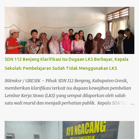
(Abah Yasin) bersama Persatuan Jurnalis Gresik Bersatu (PJGB)
dan mendapat dukungan dari Percasi ini mendapat antusiasme
tinggi dari para pecinta olahraga catur dari berbagai daerah.
Acara diawali dengan menyanyikan lagu kebangsaan Indonesia
Raya, dilanjutkan dengan doa bersama sebagai wujud rasa
syukur sekaligus harapan agar turnamen berjalan lancar, tertib,
dan menjunjung tinggi nilai sportivitas. Turut hadir dalam
pembukaan kegiatan tersebut Kapolsek Balongpanggang AKP
SDN 112 Benjeng Klarifikasi Isu Dugaan LKS Berbayar, Kepala
Wiwit, Danramil Balongpanggang, Sekretaris Kecamatan
Sekolah: Pembelajaran Sudah Tidak Menggunakan LKS ‎
(Sekcam) Balongpanggang yang mewakili Camat
Balongpanggang, Percasi serta Ketua Persatuan Jurnalis Gresik
Mitraksr / GRESIK – Pihak SDN 112 Benjeng, Kabupaten Gresik,
Bersatu (PJGB) yang juga Pimpinan Redaksi Media Mitraksr
memberikan klarifikasi terkait isu dugaan kewajiban pembelian
bapak Koeswa...
Lembar Kerja Siswa (LKS) yang sempat dilaporkan oleh salah
satu wali murid dan menjadi perhatian publik. ‎ Kepala SDN 112
Benjeng, Badriyah, S.Pd., M.M., menegaskan bahwa sekolah telah
menjalankan pembelajaran sesuai arahan Dinas Pendidikan dan
tidak lagi menggunakan LKS sebagai media pembelajaran di
kelas. ‎ "Pembelajaran di kelas menggunakan LKPD yang disusun