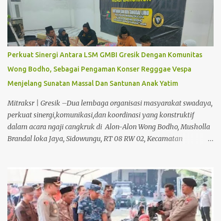
guru sesuai karakteristik peserta didik. Sekolah kami memiliki
siswa dengan karakter yang beragam sehingga perangkat
pembelajaran disesuaikan dengan kebutuhan masing-masing,"
ujarnya. ‎ Ia menjelaskan, apabila ada wali murid yang ingin
menambah referensi belajar anak di rumah dengan membeli
Perkuat Sinergi Antara LSM GMBI Gresik Dengan Komunitas
buku atau bahan ajar tertentu, hal tersebut merupakan hak
Wong Bodho, Sebagai Pengaman Konser Regggae Vespa
pribadi orang tua dan bukan kebijakan sekolah. ‎ Menurut
Menjelang Sunatan Massal Dan Santunan Anak Yatim
Badriyah, informasi yang menyebut sekolah mewajibkan
pembelian LKS berasal dari laporan sepihak ...
Mitraksr | Gresik –Dua lembaga organisasi masyarakat swadaya,
perkuat sinergi,komunikasi,dan koordinasi yang konstruktif
dalam acara ngaji cangkruk di Alon-Alon Wong Bodho, Musholla
Brandal loka Jaya, Sidowungu, RT 08 RW 02, Kecamatan
Menganti, Kabupaten Gresik.04/08/2026. Kegiatan yang
berlangsung dalam agenda rutin "Ngaji Cangkruk" tersebut
dihadiri Ketua LSM GMBI Distrik Gresik Muhammad Hudin.S.Pd
bersama jajaran KSM LSM GMBI dan anggota yang di terima
langsung Oleh pendiri Wong Bodho H.Shukoiri. Pertemuan ini
menjadi moment untuk mempererat ukhuwah, membangun