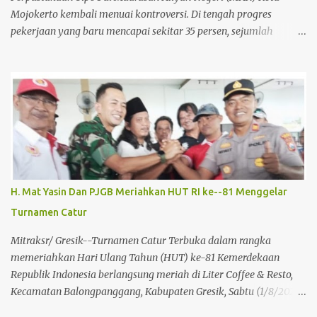
Mojokerto kembali menuai kontroversi. Di tengah progres
pekerjaan yang baru mencapai sekitar 35 persen, sejumlah
temuan fisik di lapangan memicu kekhawatiran serius terkait
mutu konstruksi dan keselamatan bangunan. Berdasarkan
pantauan langsung di lokasi proyek yang berlokasi di Jalan Cinde
Baru 8, Kelurahan Prajurit Kulon, terlihat jelas adanya keretakan
pada dinding bata. Yang lebih memprihatinkan, pada bagian kaki
beberapa tiang penyangga utama struktur bangunan tiga lantai
tersebut, terdapat indikasi keropos dan berongga. Kondisi ini
menjadi alarm bahaya mengingat tiang penyangga adalah
elemen vital yang menahan beban seluruh struktur gedung.
H. Mat Yasin Dan PJGB Meriahkan HUT RI ke--81 Menggelar
Proyek strategis ini dibiayai melalui Dana Surat Berharga Syariah
Turnamen Catur
Negara (SBSN) dengan nilai kontrak mencapai
Rp6.006.478.000,00. Dengan anggaran sebesar itu dan statusnya
Mitraksr/ Gresik--Turnamen Catur Terbuka dalam rangka
sebagai fasilitas pendidikan, standar kualitas seharusn...
memeriahkan Hari Ulang Tahun (HUT) ke-81 Kemerdekaan
Republik Indonesia berlangsung meriah di Liter Coffee & Resto,
Kecamatan Balongpanggang, Kabupaten Gresik, Sabtu (1/8/2026).
Kegiatan yang diprakarsai oleh Pengusaha Muda H. Mat Yasin