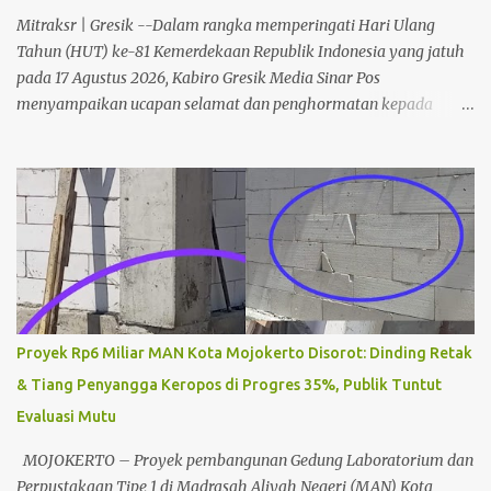
Mitraksr | Gresik --Dalam rangka memperingati Hari Ulang
Tahun (HUT) ke-81 Kemerdekaan Republik Indonesia yang jatuh
pada 17 Agustus 2026, Kabiro Gresik Media Sinar Pos
menyampaikan ucapan selamat dan penghormatan kepada
seluruh rakyat Indonesia. Momentum peringatan kemerdekaan
ini menjadi pengingat akan perjuangan para pahlawan bangsa
yang telah mengorbankan jiwa dan raga demi merebut
kemerdekaan. Semangat perjuangan tersebut diharapkan terus
hidup dan menjadi inspirasi bagi seluruh elemen masyarakat
dalam menjaga persatuan, memperkuat persaudaraan, serta
membangun Indonesia yang lebih maju. Kabiro Gresik Media
Sinar Pos (H. Hadi) mengajak masyarakat menjadikan peringatan
HUT RI ke-81 sebagai momentum memperkokoh rasa cinta tanah
Proyek Rp6 Miliar MAN Kota Mojokerto Disorot: Dinding Retak
air, meningkatkan kepedulian sosial, serta berpartisipasi aktif
& Tiang Penyangga Keropos di Progres 35%, Publik Tuntut
dalam pembangunan bangsa sesuai dengan bidang dan
Evaluasi Mutu
profesinya masing-masing. Pada peringatan HUT RI ke-81 tahun
2026, pemerintah mengusung tema "Indonesia Berdaulat, Adil,
MOJOKERTO – Proyek pembangunan Gedung Laboratorium dan
dan Makmur", y...
Perpustakaan Tipe 1 di Madrasah Aliyah Negeri (MAN) Kota