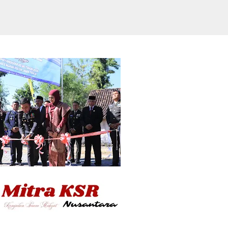
Langsung ke konten utama
l Piala Persiden 2026 Ribuan Bonek Man
ngan Mapolda