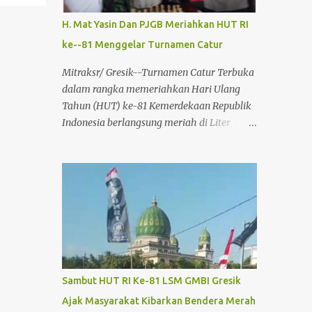
H. Mat Yasin Dan PJGB Meriahkan HUT RI
ke--81 Menggelar Turnamen Catur
Mitraksr/ Gresik--Turnamen Catur Terbuka
dalam rangka memeriahkan Hari Ulang
Tahun (HUT) ke-81 Kemerdekaan Republik
Indonesia berlangsung meriah di Liter
Coffee & Resto, Kecamatan
Balongpanggang, Kabupaten Gresik, Sabtu
(1/8/2026). Kegiatan yang diprakarsai oleh
Pengusaha Muda H. Mat Yasin (Abah Yasin)
bersama Persatuan Jurnalis Gresik Bersatu
(PJGB) dan mendapat dukungan dari Percasi
ini mendapat antusiasme tinggi dari para
pecinta olahraga catur dari berbagai
daerah. Acara diawali dengan menyanyikan
Sambut HUT RI Ke-81 LSM GMBI Gresik
lagu kebangsaan Indonesia Raya,
Ajak Masyarakat Kibarkan Bendera Merah
dilanjutkan dengan doa bersama sebagai